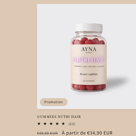
Promotion
GUMMIES NUTRI HAIR
23
(23)
total
Prix
Prix
À partir de €34,90 EUR
€39,90 EUR
des