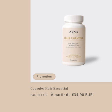
Promotion
Capsules Hair Essential
Prix
Prix
À partir de €34,90 EUR
€44,90 EUR
habituel
promotionnel