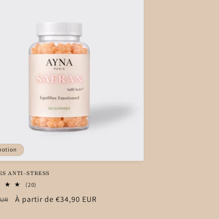
motion
S ANTI-STRESS
20
(20)
total
Prix
À partir de €34,90 EUR
EUR
des
critiques
el
promotionnel