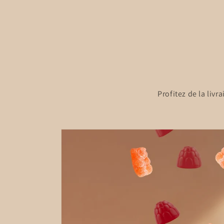
critiques
habituel
promotionnel
Profitez de la liv