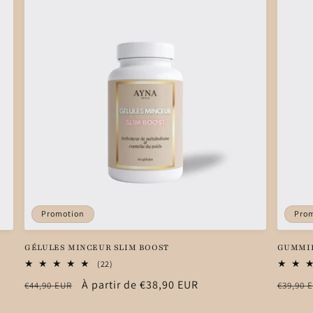
Promotion
Pro
GÉLULES MINCEUR SLIM BOOST
GUMMIE
22
(22)
total
Prix
Prix
À partir de €38,90 EUR
Prix
€44,90 EUR
€39,90 
des
critiques
habituel
promotionnel
habitu