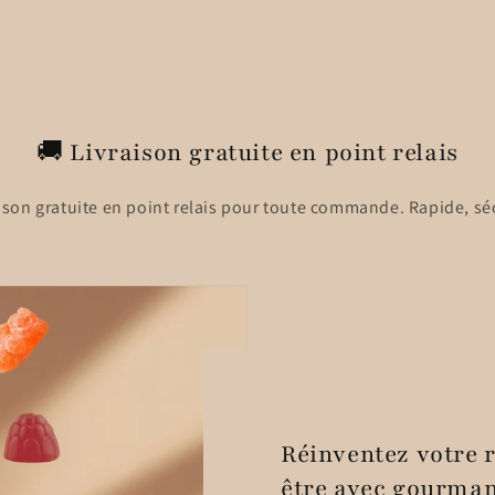
critiques
habituel
promotionnel
🚚 Livraison gratuite en point relais
raison gratuite en point relais pour toute commande. Rapide, séc
Réinventez votre r
être avec gourma