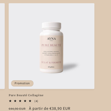
Promotion
Pure Beauté Collagène
4
(4)
total
Prix
Prix
À partir de €38,90 EUR
€44,90 EUR
des